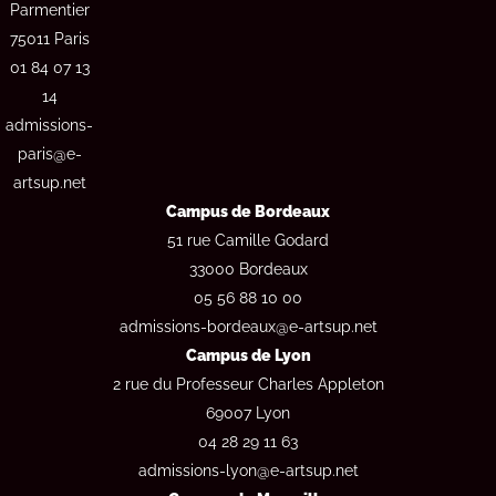
a
k
n
Parmentier
m
75011 Paris
01 84 07 13
14
admissions-
paris@e-
artsup.net
Campus de Bordeaux
51 rue Camille Godard
33000 Bordeaux
05 56 88 10 00
admissions-bordeaux@e-artsup.net
Campus de Lyon
2 rue du Professeur Charles Appleton
69007 Lyon
04 28 29 11 63
admissions-lyon@e-artsup.net