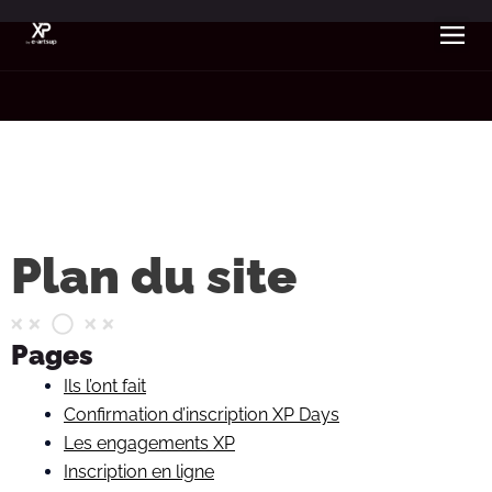
Aller
au
contenu
Le 
Alterna
Plan du site
Pages
Ils l’ont fait
Confirmation d’inscription XP Days
Les engagements XP
Inscription en ligne