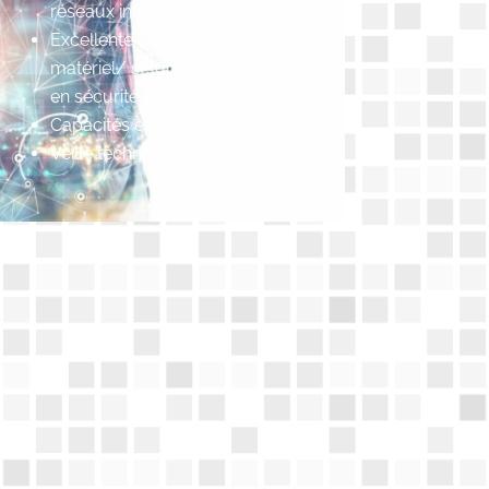
réseaux informatiques
Excellente connaissance en
matériel/ setup informatique et
en sécurité des réseaux.
Capacités en gestion de projet
Veille technologique