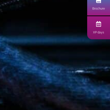
Brochure
XP days