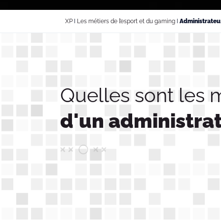
XP
I
Les métiers de l’esport et du gaming
I
Administrateu
Quelles sont les 
d'un administrat