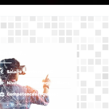
En bref...
Salaire : environ 33k€
Niveau d'étude requis : Bac+3
Compétences requises :
Maitriser la topologie des