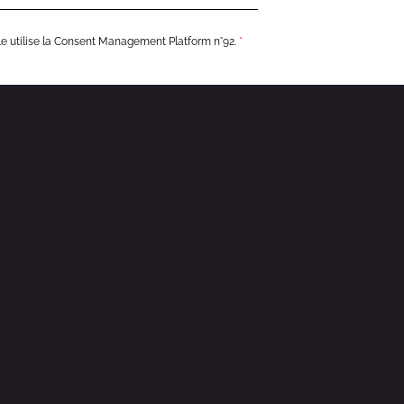
le utilise la Consent Management Platform n°92.
*