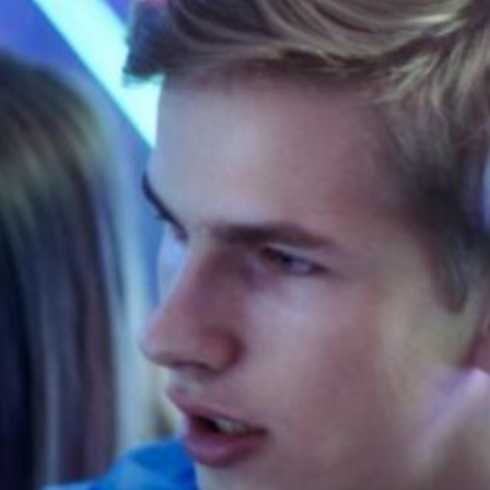
Brochure
XP days