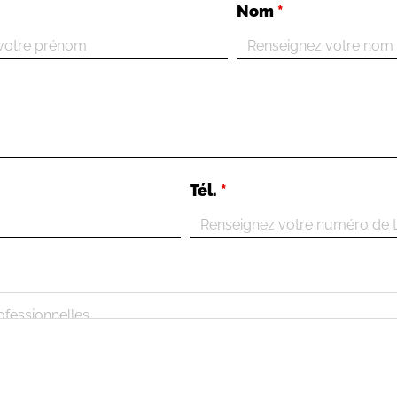
Nom
*
Tél.
*