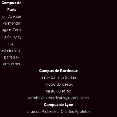
Campus de
t
e
t
k
t
a
b
u
e
c
Paris
g
o
b
d
h
95, Avenue
r
o
e
i
a
k
n
Parmentier
m
75011 Paris
01 84 07 13
14
admissions-
paris@e-
artsup.net
Campus de Bordeaux
51 rue Camille Godard
33000 Bordeaux
05 56 88 10 00
admissions-bordeaux@e-artsup.net
Campus de Lyon
2 rue du Professeur Charles Appleton