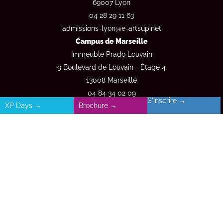
69007 Lyon
04 28 29 11 63
admissions-lyon@e-artsup.net
Campus de Marseille
Immeuble Prado Louvain
9 Boulevard de Louvain - Étage 4
13008 Marseille
04 84 34 02 09
S'inscrire →
XP Days →
Brochure →
admissions-marseille@e-artsup.net
Inscription en ligne →
Demande de documentation →