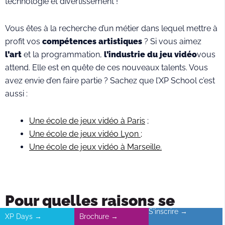
technologie et divertissement !
Vous êtes à la recherche d’un métier dans lequel mettre à
profit vos
compétences artistiques
? Si vous aimez
l’art
et la programmation,
l’industrie du jeu vidéo
vous
attend. Elle est en quête de ces nouveaux talents. Vous
avez envie d’en faire partie ? Sachez que l’XP School c’est
aussi :
Une école de jeux vidéo à Paris
;
Une école de jeux vidéo Lyon ;
Une école de jeux vidéo à Marseille.
Pour quelles raisons se
S'inscrire →
former dans le gaming à
XP Days →
Brochure →