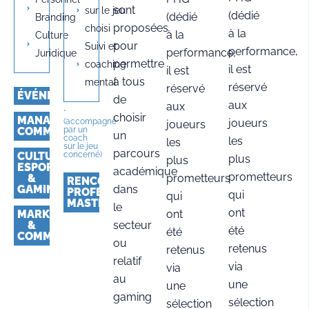
sont
sur le jeu
(dédié
(dédié
Branding
proposées
choisi
à la
à la
Culture
pour
Suivi et
performance,
performance,
Juridique
permettre
coaching
il est
il est
à tous
mental
réservé
réservé
ÉVÉNEMENTIEL
de
aux
aux
*
choisir
MANAGEMENT
joueurs
(accompagné
joueurs
COMMERCIAL
par un
un
coach
les
les
sur le jeu
parcours
CULTURE
concerné)
plus
plus
ESPORT
académique
prometteurs
&
prometteurs
RENCONTRES
GAMING
dans
PROFESSIONNELLES/
qui
qui
MASTERCLASS
le
ont
MARKETING
ont
&
secteur
été
été
COMMUNICATION
ou
retenus
retenus
relatif
via
via
au
une
une
gaming
sélection
sélection