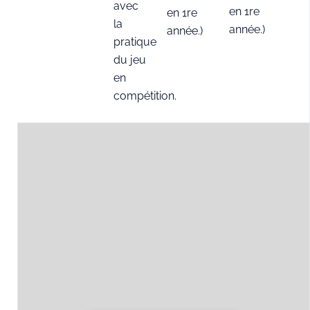
avec
en 1re
en 1re
la
année.)
année.)
pratique
e
PHG
du jeu
2
année
>
Bachelor
en
>
compétition.