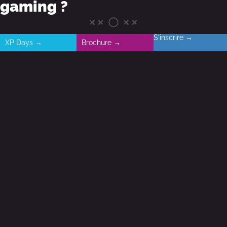
gaming ?
S'inscrire →
XP Days →
Brochure →
Focus sur la pratique du jeu
vidéo en France
La pratique du jeu vidéo s’est professionnalisée jusqu’à
devenir un métier pour les joueurs professionnels en club.