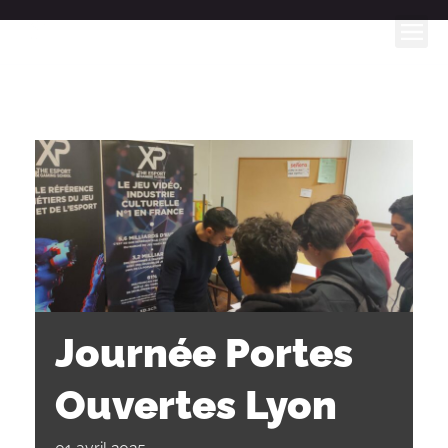
Aller
au
contenu
Le 
Alterna
<< All Events
Journée Portes
Ouvertes Lyon