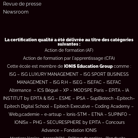
Revue de presse
Newsroom
La certification qualité a été délivrée au titre des catégories
suivantes :
Action de formation (AF)
Action de formation par l'apprentissage (CFA)
Cette école est membre de
IONIS Education Group
comme :
ISG
–
ISG LUXURY MANAGEMENT
–
ISG SPORT BUSINESS
MANAGEMENT
–
ISG R.H
–
ISEG
–
ISEFAC –
ISEFAC
Alternance
–
ICS Bégué
–
XP
–
MOD’SPE Paris
–
EPITA
–
IA
INSTITUT by EPITA & ISG
–
ESME
–
IPSA
–
SupBiotech –
Epitech
–
Epitech Digital School
–
Epitech Executive
–
Coding Academy
–
Web@cademie
–
e-artsup
–
Ionis-STM
–
ETNA
–
SUPINFO
–
IONISx
–
PHG
–
SECURESPHERE by EPITA
–
Concours
Advance
–
Fondation IONIS