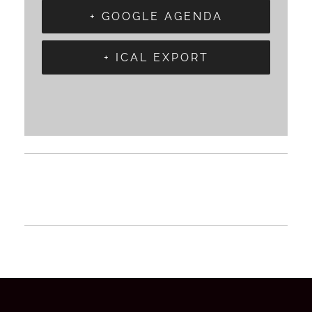
+ GOOGLE AGENDA
+ ICAL EXPORT
«
Journée Portes Ouvertes Lyon
Job Dating XP à Paris
»