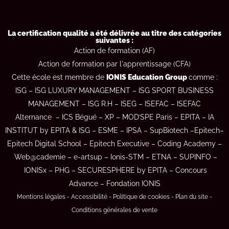
La certification qualité a été délivrée au titre des catégories
suivantes :
Action de formation (AF)
Action de formation par l'apprentissage (CFA)
Cette école est membre de
IONIS Education Group
comme :
ISG
–
ISG LUXURY MANAGEMENT
–
ISG SPORT BUSINESS
MANAGEMENT
–
ISG R.H
–
ISEG
–
ISEFAC –
ISEFAC
Alternance
–
ICS Bégué
–
XP
–
MOD’SPE Paris
–
EPITA
–
IA
INSTITUT by EPITA & ISG
–
ESME
–
IPSA
–
SupBiotech –
Epitech
–
Epitech Digital School
–
Epitech Executive
–
Coding Academy
–
Web@cademie
–
e-artsup
–
Ionis-STM
–
ETNA
–
SUPINFO
–
IONISx
–
PHG
–
SECURESPHERE by EPITA
–
Concours
Advance
–
Fondation IONIS
Mentions légales
-
Accessibilité
-
Politique de cookies
-
Plan du site
-
Conditions générales de vente