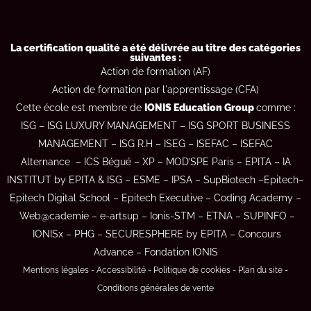
La certification qualité a été délivrée au titre des catégories
suivantes :
Action de formation (AF)
Action de formation par l'apprentissage (CFA)
Cette école est membre de
IONIS Education Group
comme :
ISG
–
ISG LUXURY MANAGEMENT
–
ISG SPORT BUSINESS
MANAGEMENT
–
ISG R.H
–
ISEG
–
ISEFAC –
ISEFAC
Alternance
–
ICS Bégué
–
XP
–
MOD’SPE Paris
–
EPITA
–
IA
INSTITUT by EPITA & ISG
–
ESME
–
IPSA
–
SupBiotech –
Epitech
–
Epitech Digital School
–
Epitech Executive
–
Coding Academy
–
Web@cademie
–
e-artsup
–
Ionis-STM
–
ETNA
–
SUPINFO
–
IONISx
–
PHG
–
SECURESPHERE by EPITA
–
Concours
Advance
–
Fondation IONIS
Mentions légales
-
Accessibilité
-
Politique de cookies
-
Plan du site
-
Conditions générales de vente