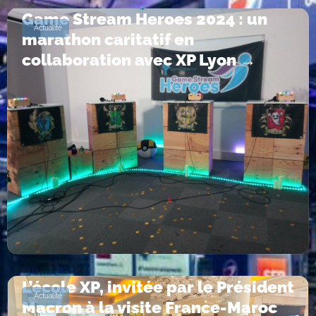
Game Stream Heroes 2024 : un
Actualité
marathon caritatif en
collaboration avec XP Lyon →
L’école XP, invitée par le Président
Actualité
Macron à la visite France-Maroc